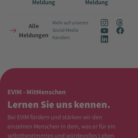
Meldung
Meldung
Mehr auf unseren
Alle
Social Media
Meldungen
Kanälen:
EVIM - MitMenschen
Lernen Sie uns kennen.
Bei EVIM fördern und stärken wir den
einzelnen Menschen in dem, was er für ein
selbstbestimmtes und würdevolles Leben