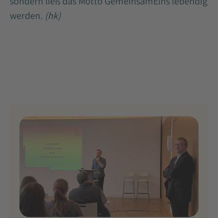
sondern ließ das Motto GemeinsamEins lebendig
werden.
(hk)