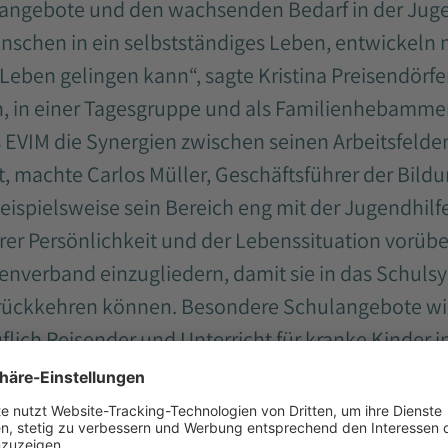
sangebote und den wachsenden Bedarf in der Jugen
enschen in ein selbstständiges Leben, entwickeln
 Leben gelingen kann“, sagte Kristina Preisendörf
 in einer Tagesgruppe und als Familienhebammen
s EVIM die Synergien zwischen seinen Arbeitsfelde
achte Carlos Müller, Geschäftsführer der Bildun
ispielsweise sein Bereich eng mit der Jugendhilfe
hrer Persönlichkeit und der Lebenssituation vorüb
senverband einzugliedern, damit sie in das Schuls
rückkehren können. Besondere Schulangebote wie
uflich Reisender und Unterricht für kranke Kinder 
VIM Teilhabe als viertes Handlungsfeld vermittelt
n Firmen auf dem allgemeinen Arbeitsmarkt, zum B
Sie ist dabei hessenweit Spitzenreiter. All diese T