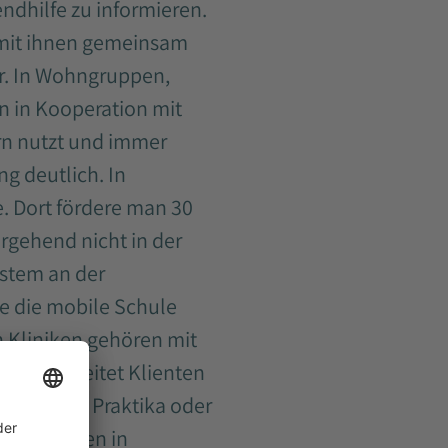
dhilfe zu informieren.
 mit ihnen gemeinsam
er. In Wohngruppen,
 in Kooperation mit
rn nutzt und immer
g deutlich. In
. Dort fördere man 30
ergehend nicht in der
ystem an der
 die mobile Schule
in Kliniken gehören mit
 und begleitet Klienten
eispiel in Praktika oder
hemen stehen in