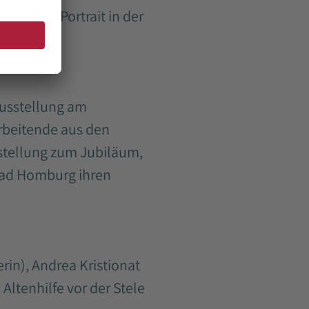
t ihrem Portrait in der
usstellung am
rbeitende aus den
sstellung zum Jubiläum,
 Bad Homburg ihren
erin), Andrea Kristionat
Altenhilfe vor der Stele