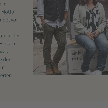
n in
n Motto
ndet vor
en in der
 Hessen
twas
g der
eut
ierten