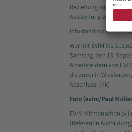
Beziehung zu den Leben
Ausstellung zu sehen un
Infostand zur Ausstellu
Wer mit EVIM ins Gesp
Samstag, den 13. Septe
Arbeitsfeldern von EVIM
die zuvor in Wiesbaden
Abschluss. (hk)
Foto (evim/Paul Müller
EVIM Mitmenschen (v.l.n.
(Referentin Ausbildung)