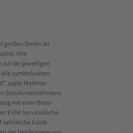
uf großen Stelen an
aden. Ihre
 auf der jeweiligen
 alle symbolisieren
d“, sagte Matthias
ßten Sozialunternehmens
tag mit einer Brass-
der EVIM Serviceküche.
 zahlreiche Gäste
an der Heide sowie von