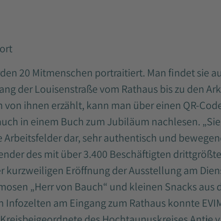
ort
den 20 Mitmenschen portraitiert. Man findet sie a
lang der Louisenstraße vom Rathaus bis zu den Ark
h von ihnen erzählt, kann man über einen QR-Code
 auch in einem Buch zum Jubiläum nachlesen. „Sie
 Arbeitsfelder dar, sehr authentisch und bewegen
zender des mit über 3.400 Beschäftigten drittgrö
er kurzweiligen Eröffnung der Ausstellung am Diens
mosen „Herr von Bauch“ und kleinen Snacks aus 
n Infozelten am Eingang zum Rathaus konnte EVIM
 Kreisbeigeordnete des Hochtaunuskreises Antje v