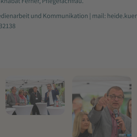
khabat Ferner, Pflegefachfrau.
edienarbeit und Kommunikation | mail:
heide.kue
532138