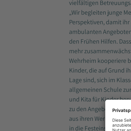
vielfältigen Betreuung
„Wir begleiten junge M
Perspektiven, damit ihr
ambulanten Angeboten,
den Frühen Hilfen. Das
mehr zusammenwächst, m
Wehrheim kooperiere be
Kinder, die auf Grund i
Lage sind, sich im Klas
allgemeinen Schule zu
und Kita für Kinder ber
zu den Angeboten. Die E
aus ihren Werkstätten i
in die Festeinstellung. 