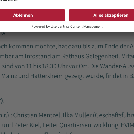
s- und Erfolgsgeschichten der Mitmenschen, die mi
d audiovisuell zu erleben sind.
ng
räch kommen möchte, hat dazu bis zum Ende der A
mber am Infostand am Rathaus Gelegenheit. Mita
 sind von 11 bis 18.30 Uhr vor Ort. Die Wander-Au
, Mainz und Hattersheim gezeigt wurde, findet in
):
r.) : Christian Mentzel, Ilka Müller (Geschäftsführ
 und Peter Kiel, Leiter Quartiersentwicklung, EVIM 