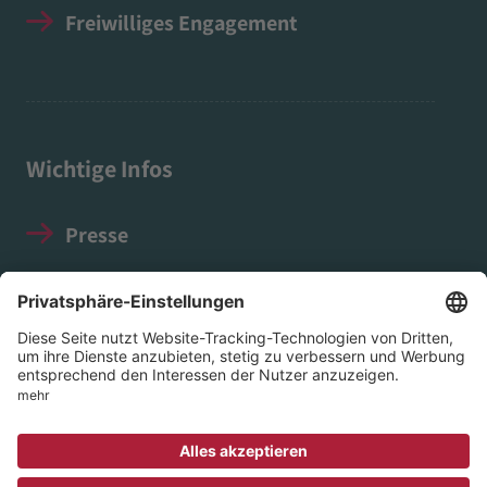
Freiwilliges Engagement
Wichtige Infos
Presse
Impressum
Datenschutz
Social Media Guidelines
© 2026 EVIM - Evangelischer Verein für Innere
Mission in Nassau